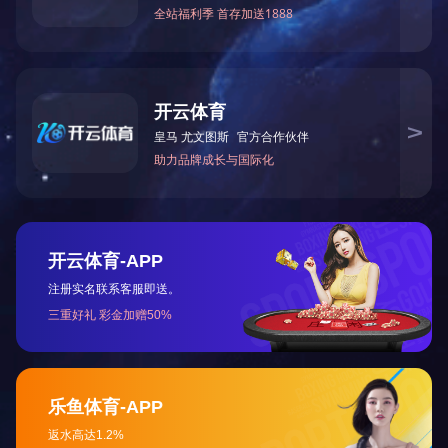
-
+
库存:
0
关键词:
触摸屏
提供
水滴
刘海
显示屏
6颗
手机
产品应用
1.5-17
绑定

1
产品介绍
参数
以最优的QCDT(品质\成本\交付\技术)，助力客
户长期持续成功