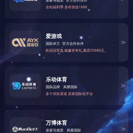
学携手共筑协同育人新平台
分类：
集团要闻
发布时间：
2026-02-07 16:52
访问量：
【概要描述】


联创电子与江西师范大学附属中
学携手共筑协同育人新平台
【概要描述】
分类：
集团要闻
作者：
蔡宇琪
来源：
发布时间：
2026-02-07 16:52
访问量：
详情
近日，千亿体育-千亿qianyi(中国) （以下简称联创电子）荣